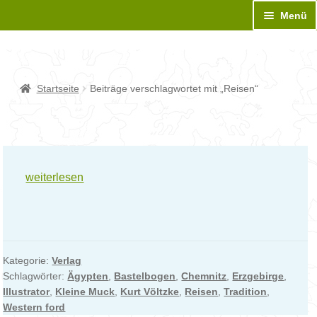
Zur
Zum
Menü
Navigation
Inhalt
springen
springen
Unt
BASTELBOGEN
aus
Unt
Sonderanfertigung
Startseite
Beiträge verschlagwortet mit „Reisen“
aus
Unt
Bastelanleitung
aus
Unt
Neues
aus
Reisen
weiterlesen
bildet
Designer
angeblich
…
Medien
Kategorie:
Verlag
Kontakt
Schlagwörter:
Ägypten
,
Bastelbogen
,
Chemnitz
,
Erzgebirge
,
Illustrator
,
Kleine Muck
,
Kurt Völtzke
,
Reisen
,
Tradition
,
Western ford