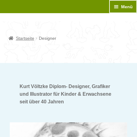
Zur
Zum
Menü
Navigation
Inhalt
springen
springen
Unt
BASTELBOGEN
aus
Unt
Sonderanfertigung
Startseite
Designer
aus
Unt
Bastelanleitung
aus
Unt
Neues
aus
Designer
Kurt Völtzke Diplom- Designer, Grafiker
und Illustrator für Kinder & Erwachsene
seit über 40 Jahren
Medien
Kontakt