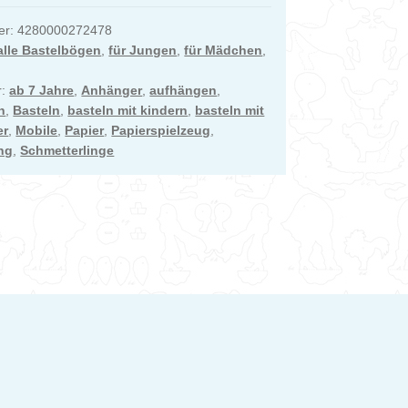
er:
4280000272478
alle Bastelbögen
,
für Jungen
,
für Mädchen
,
r:
ab 7 Jahre
,
Anhänger
,
aufhängen
,
n
,
Basteln
,
basteln mit kindern
,
basteln mit
er
,
Mobile
,
Papier
,
Papierspielzeug
,
ng
,
Schmetterlinge