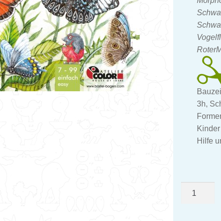
Morpho
Schwa
Schwal
Vogelfl
RoterM
Bauzei
3h, Sc
Formen
Kinder
Hilfe 
Schmetterl
Bastelbog
Menge