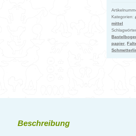
Artikelnumm
Kategorien:
mittel
Schlagwörte
Bastelboge
papier
,
Falt
Schmetterli
Beschreibung