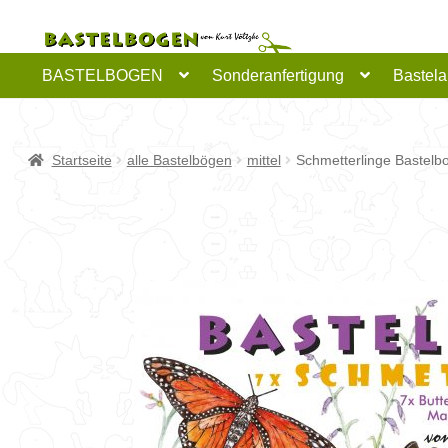
Zur
Zum
Navigation
Inhalt
springen
springen
BASTELBOGEN
Sonderanfertigung
Bastela
Startseite
alle Bastelbögen
mittel
Schmetterlinge Bastelb