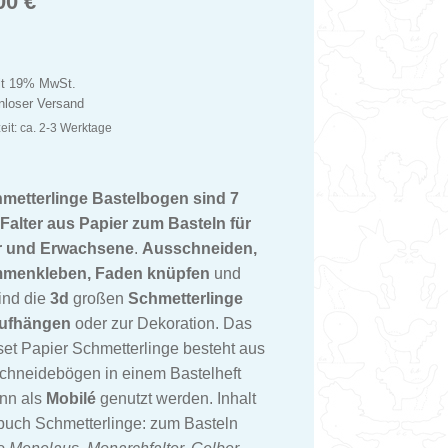
,00
€
lt 19% MwSt.
nloser Versand
zeit: ca. 2-3 Werktage
metterlinge Bastelbogen sind 7
Falter aus Papier zum Basteln für
r und Erwachsene
.
Ausschneiden,
menkleben, Faden knüpfen
und
sind die
3d
großen
Schmetterlinge
ufhängen
oder zur Dekoration. Das
set Papier Schmetterlinge besteht aus
chneidebögen in einem Bastelheft
nn als
Mobilé
genutzt werden. Inhalt
buch Schmetterlinge: zum Basteln