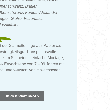
 Menelaus, Monarchfalter, Gelber
lbenschwanz, Blauer
benschwanz, Königin Alexandra
ügler, Großer Feuerfalter,
osaikfalter
t der Schmetterlinge aus Papier ca.
hwierigkeitsgrad: anspruchsvolle
 zum Schneiden, einfache Montage,
 & Erwachsene von 7 – 99 Jahren mit
und unter Aufsicht von Erwachsenen
inge
In den Warenkorb
en