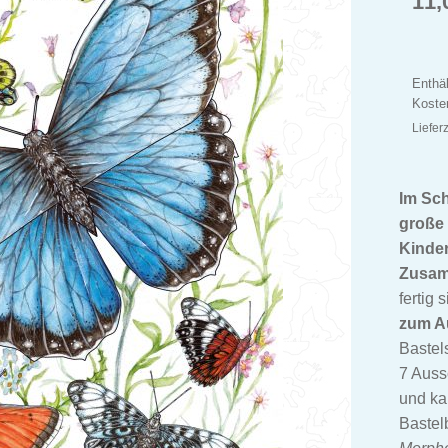
11
Enthä
Koste
Liefer
Im Sch
große 
Kinde
Zusam
fertig 
zum A
Bastel
7 Auss
und ka
Bastel