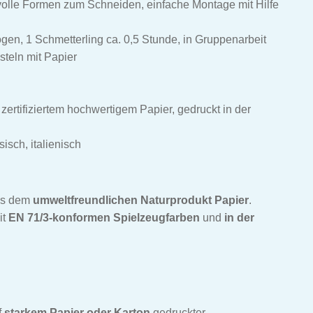
volle Formen zum Schneiden, einfache Montage mit Hilfe
gen, 1 Schmetterling ca. 0,5 Stunde, in Gruppenarbeit
steln mit Papier
zertifiziertem hochwertigem Papier, gedruckt in der
isch, italienisch
s dem
umweltfreundlichen Naturprodukt Papier
.
it
EN 71/3-konformen Spielzeugfarben
und
in der
f
starkem Papier oder Karton
gedruckter