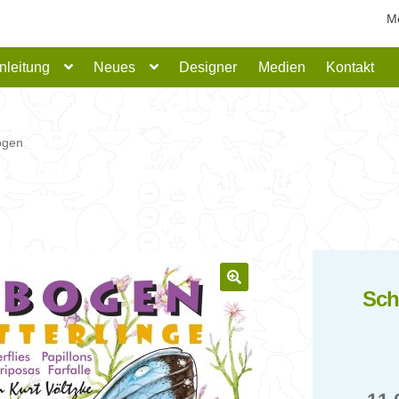
M
nleitung
Neues
Designer
Medien
Kontakt
ogen
Sch
🔍