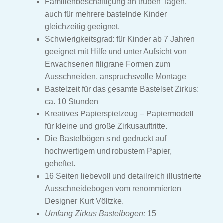
Familienbeschäftigung an trüben Tagen,
Unt
Märchen
auch für mehrere bastelnde Kinder
aus
gleichzeitig geeignet.
Unt
Weihnachten & Ostern
Schwierigkeitsgrad: für Kinder ab 7 Jahren
aus
geeignet mit Hilfe und unter Aufsicht von
Unt
Sonderanfertigung
Erwachsenen filigrane Formen zum
aus
Ausschneiden, anspruchsvolle Montage
Unt
Bastelanleitung
Bastelzeit für das gesamte Bastelset Zirkus:
aus
ca. 10 Stunden
Unt
Neues
Kreatives Papierspielzeug – Papiermodell
aus
für kleine und große Zirkusauftritte.
Designer
Die Bastelbögen sind gedruckt auf
hochwertigem und robustem Papier,
geheftet.
Medien
16 Seiten liebevoll und detailreich illustrierte
Ausschneidebogen vom renommierten
Kontakt
Designer Kurt Völtzke.
Umfang Zirkus Bastelbogen:
15