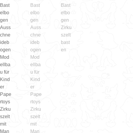
Bauernhof Bastelbogen
Schloss & Garten
Zirkus Bastelbogen
Garten Bastelbogen
Unser Dorf Bastelbogen
Arche Noah
Park der Tiere Bastelbogen
Weihnachtskrippe Bastelbogen
Lichterhaus Bastelbogen