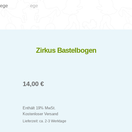
Ostern Bastelbogen
„Hänsel und Gretel“ Bastelbogen
„Die Bremer Stadtmusikanten“ Bastelbogen
Zirkus Bastelbogen
„Der kleine Muck“ Bastelbogen
Unt
für Jungen
14,00
€
aus
Tierkarten Bastelbogen
Enthält 19% MwSt.
Wald Bastelbogen
Kostenloser Versand
Lieferzeit: ca. 2-3 Werktage
Piratenschiff Bastelbogen