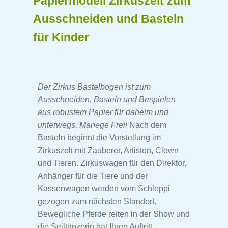
Papiermodell Zirkuszelt zum
Piratenschiff Bastelbogen
Ausschneiden und Basteln
Garten Bastelbogen
für Kinder
Reiterhof Bastelbogen
Bauernhof Bastelbogen
Der Zirkus Bastelbogen ist zum
Ausschneiden, Basteln und Bespielen
Unser Dorf Bastelbogen
aus robustem Papier für daheim und
unterwegs. Manege Frei!
Nach dem
Basteln beginnt die Vorstellung im
Arche Noah
Zirkuszelt mit Zauberer, Artisten, Clown
und Tieren. Zirkuswagen für den Direktor,
Schloss & Garten
Anhänger für die Tiere und der
Kassenwagen werden vom Schleppi
Eisenbahn Bastelbogen
gezogen zum nächsten Standort.
Bewegliche Pferde reiten in der Show und
Park der Tiere Bastelbogen
die Seiltänzerin hat Ihren Auftritt.