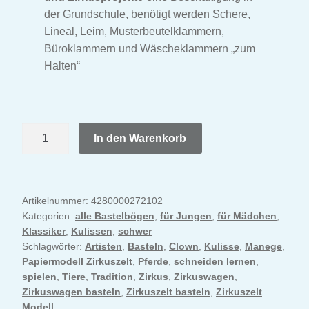
Park der Tiere Bastelbogen
der Grundschule, benötigt werden Schere,
Lineal, Leim, Musterbeutelklammern,
Bauernhof Bastelbogen
Büroklammern und Wäscheklammern „zum
Halten“
Garten Bastelbogen
Reiterhof Bastelbogen
Zirkus
In den Warenkorb
Zirkus Bastelbogen
Bastelbogen
Menge
Weihnachtskrippe Bastelbogen
Artikelnummer:
4280000272102
Kategorien:
alle Bastelbögen
,
für Jungen
,
für Mädchen
,
Lichterhaus Bastelbogen
Klassiker
,
Kulissen
,
schwer
Schlagwörter:
Artisten
,
Basteln
,
Clown
,
Kulisse
,
Manege
,
Ostern Bastelbogen
Papiermodell Zirkuszelt
,
Pferde
,
schneiden lernen
,
spielen
,
Tiere
,
Tradition
,
Zirkus
,
Zirkuswagen
,
Zirkuswagen basteln
,
Zirkuszelt basteln
,
Zirkuszelt
Unser Dorf Bastelbogen
Modell