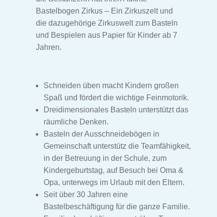
Bastelbogen Zirkus – Ein Zirkuszelt und
Zirkus Bastelbogen
die dazugehörige Zirkuswelt zum Basteln
und Bespielen aus Papier für Kinder ab 7
Indianer Bastelbogen
Jahren.
Dinosaurier Bastelbogen
Schneiden üben macht Kindern großen
Weihnachtskrippe Bastelbogen
Spaß und fördert die wichtige Feinmotorik.
Dreidimensionales Basteln unterstützt das
Unt
Klassiker
räumliche Denken.
aus
Basteln der Ausschneidebögen in
Zirkus Bastelbogen
Gemeinschaft unterstütz die Teamfähigkeit,
in der Betreuung in der Schule, zum
Kindergeburtstag, auf Besuch bei Oma &
Indianer Bastelbogen
Opa, unterwegs im Urlaub mit den Eltern.
Seit über 30 Jahren eine
Unser Dorf Bastelbogen
Bastelbeschäftigung für die ganze Familie.