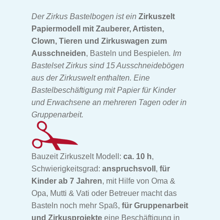
Dinosaurier Bastelbogen
Der Zirkus Bastelbogen ist ein
Zirkuszelt
Papiermodell mit Zauberer, Artisten,
Eisenbahn Bastelbogen
Clown, Tieren und Zirkuswagen zum
Ausschneiden
, Basteln und Bespielen
. Im
Feuerwache Bastelbogen
Bastelset Zirkus sind 15 Ausschneidebögen
aus der Zirkuswelt enthalten. Eine
Bastelbeschäftigung mit Papier für Kinder
Ritterburg Bastelbogen
und Erwachsene an mehreren Tagen oder in
Gruppenarbeit.
Indianer Bastelbogen
Baustelle Bastelbogen
Bauzeit Zirkuszelt Modell:
ca. 10 h
,
Schwierigkeitsgrad:
anspruchsvoll
,
für
Bauernhof Bastelbogen
Kinder ab 7 Jahren
, mit Hilfe von Oma &
Opa, Mutti & Vati oder Betreuer macht das
Arche Noah
Basteln noch mehr Spaß,
für Gruppenarbeit
und Zirkusprojekte
eine Beschäftigung in