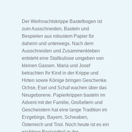
Garten Bastelbogen
Der Weihnachtskrippe Bastelbogen ist
Reiterhof Bastelbogen
zum Ausschneiden, Basteln und
Bespielen aus robustem Papier für
Zirkus Bastelbogen
daheim und unterwegs. Nach dem
Ausschneiden und Zusammenkleben
Weihnachtskrippe Bastelbogen
entsteht eine Stallkulisse umgeben von
kleinen Gassen. Maria und Josef
Lichterhaus Bastelbogen
betrachten Ihr Kind in der Krippe und
Hirten sowie Könige bringen Geschenke.
Ostern Bastelbogen
Ochse, Esel und Schaf wachen über das
Neugeborene. Papierkrippen basteln im
Advent mit der Familie, Großeltern und
Unser Dorf Bastelbogen
Geschwistern hat eine lange Tradition im
Erzgebirge, Bayern, Schwaben,
„Hänsel und Gretel“ Bastelbogen
Österreich und Tirol. Noch heute ist es ein
wichtiger Bestandteil in der