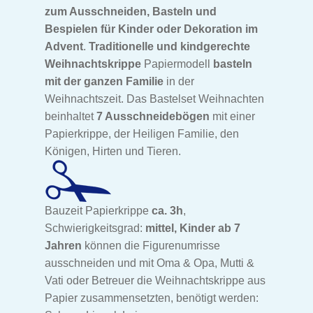
zum Ausschneiden, Basteln und
Bespielen für Kinder oder Dekoration im
Zirkus Bastelbogen
Advent
.
Traditionelle und kindgerechte
Weihnachtskrippe
Papiermodell
basteln
Garten Bastelbogen
mit der ganzen Familie
in der
Weihnachtszeit. Das Bastelset Weihnachten
Unser Dorf Bastelbogen
beinhaltet
7 Ausschneidebögen
mit einer
Papierkrippe, der Heiligen Familie, den
Arche Noah
Königen, Hirten und Tieren.
Park der Tiere Bastelbogen
Bauzeit Papierkrippe
ca. 3h
,
Weihnachtskrippe Bastelbogen
Schwierigkeitsgrad:
mittel, Kinder ab 7
Jahren
können die Figurenumrisse
Lichterhaus Bastelbogen
ausschneiden und mit Oma & Opa, Mutti &
Vati oder Betreuer die Weihnachtskrippe aus
Ostern Bastelbogen
Papier zusammensetzten, benötigt werden: