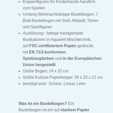
Krippenfiguren für Kinderhände handlich
zum Spielen
Reiterhof Bastelbogen
Umfang Weihnachtskrippe Bastelbogen: 7
Blatt Bastelbogen mit Stall, Altstadt, Tieren
Bauernhof Bastelbogen
und Spielfiguren
Ausführung:
farbige handgemalte
Unser Dorf Bastelbogen
Illustrationen in Aquarell Mischtechnik,
auf
FSC-zertifiziertem Papier
gedruckt,
Arche Noah
mit
EN 71/3-konformen
Spielzeugfarben
und
in der Europäischen
Schloss & Garten
Union hergestellt
Größe Bogen: 24 x 32 cm
Eisenbahn Bastelbogen
Größe Kulisse Papierkrippe: 30 x 23 x 22 cm
benötigt wird:
Schere, Lineal, Leim
Park der Tiere Bastelbogen
Zirkus Bastelbogen
Was ist ein Bastelbogen?
Ein
Bastelbogen ist ein auf
starkem Papier