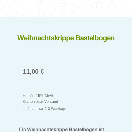
Unt
für Mädchen
aus
Anziehpuppe Blüten Bastelbogen
Weihnachtskrippe Bastelbogen
Feenhaus Bastelbogen
Tierkarten Bastelbogen
Wald Bastelbogen
11,00
€
Schmetterlinge Bastelbogen
Enthält 19% MwSt.
Reiterhof Bastelbogen
Kostenloser Versand
Lieferzeit: ca. 2-3 Werktage
Bauernhof Bastelbogen
Ein
Weihnachtskrippe Bastelbogen ist
Schloss & Garten