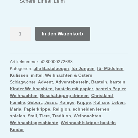
Schere, Lineal, Leim
„Hänsel und Gretel“ Bastelbogen
„Die Bremer Stadtmusikanten“ Bastelbogen
Weihnachtskrippe
In den Warenkorb
Bastelbogen
„Der kleine Muck“ Bastelbogen
Menge
Unt
für Jungen
Artikelnummer:
4280000272683
aus
Kategorien:
alle Bastelbögen
,
für Jungen
,
für Mädchen
,
Tierkarten Bastelbogen
Kulissen
,
mittel
,
Weihnachten & Ostern
Schlagwörter:
Advent
,
Adventsbasteln
,
Basteln
,
basteln
Kinder Weihnachten
,
basteln mit papier
,
basteln Papier
Wald Bastelbogen
Weihnachten
,
Beschäftigung drinnen
,
Christkind
,
Familie
,
Geburt
,
Jesus
,
Könige
,
Krippe
,
Kulisse
,
Leben
,
Piratenschiff Bastelbogen
Maria
,
Papierkrippe
,
Religion
,
schneiden lernen
,
spielen
,
Stall
,
Tiere
,
Tradition
,
Weihnachten
,
Dinosaurier Bastelbogen
Weihnachtsgeschichte
,
Weihnachtskrippe basteln
Kinder