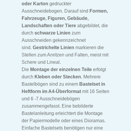
Indianer Bastelbogen
oder Karton
gedruckter
Ausschneidebogen. Darauf sind
Formen,
Fahrzeuge, Figuren, Gebäude,
Dinosaurier Bastelbogen
Landschaften oder Tiere
abgebildet, die
durch
schwarze Linien
zum
Weihnachtskrippe Bastelbogen
Ausschneiden gekennzeichnet
sind.
Gestrichelte Linien
markieren die
Unt
Klassiker
Stellen zum Anritzen und Falten, meist mit
aus
Schere und Lineal.
Unt
Märchen
Die
Montage der einzelnen Teile
erfolgt
aus
durch
Kleben oder Stecken
. Mehrere
Unt
Weihnachten & Ostern
Bastelbögen sind zu einem
Bastelset in
aus
Heftform im A4-Überformat
mit 16 Seiten
Weihnachtskrippe Bastelbogen
und 6 -7 Ausschneidebögen
zusammengefasst. Eine bebilderte
Lichterhaus Bastelbogen
Bastelanleitung erleichtert die Montage
der Papiermodelle oder eines Dioramas.
Ostern Bastelbogen
Einfache Bastelsets benötigen nur eine