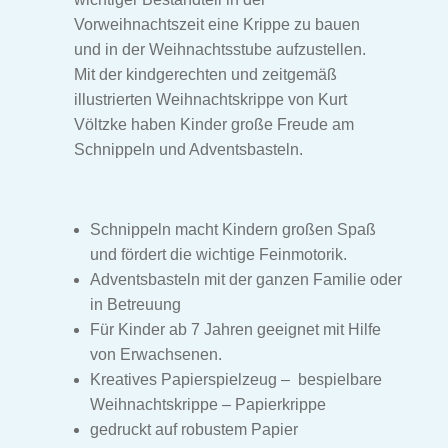
„Die Bremer Stadtmusikanten“ Bastelbogen
Vorweihnachtszeit eine Krippe zu bauen
und in der Weihnachtsstube aufzustellen.
„Der kleine Muck“ Bastelbogen
Mit der kindgerechten und zeitgemäß
illustrierten Weihnachtskrippe von Kurt
Unt
Kulissen
Völtzke haben Kinder große Freude am
aus
Schnippeln und Adventsbasteln.
Feenhaus Bastelbogen
Ritterburg Bastelbogen
Schnippeln macht Kindern großen Spaß
und fördert die wichtige Feinmotorik.
Wald Bastelbogen
Adventsbasteln mit der ganzen Familie oder
in Betreuung
Feuerwache Bastelbogen
Für Kinder ab 7 Jahren geeignet mit Hilfe
von Erwachsenen.
Piratenschiff Bastelbogen
Kreatives Papierspielzeug – bespielbare
Weihnachtskrippe – Papierkrippe
gedruckt auf robustem Papier
Garten Bastelbogen