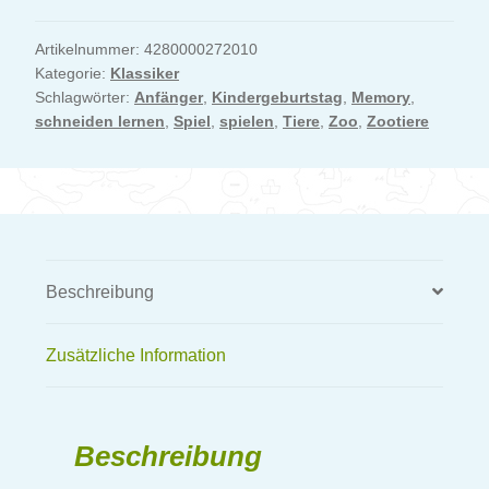
Legespiel
Bastelbogen
Artikelnummer:
4280000272010
Kategorie:
Klassiker
Bilderlotto
Schlagwörter:
Anfänger
,
Kindergeburtstag
,
Memory
,
Menge
schneiden lernen
,
Spiel
,
spielen
,
Tiere
,
Zoo
,
Zootiere
Beschreibung
Zusätzliche Information
Beschreibung