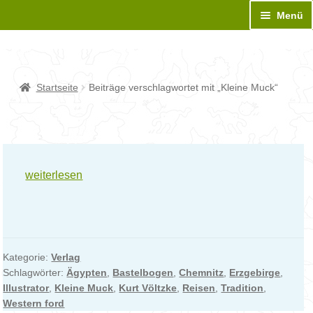
Zur
Zum
Menü
Navigation
Inhalt
springen
springen
Unt
BASTELBOGEN
aus
Unt
Sonderanfertigung
Startseite
Beiträge verschlagwortet mit „Kleine Muck“
aus
Unt
Bastelanleitung
aus
Unt
Neues
aus
Reisen
weiterlesen
bildet
Designer
angeblich
…
Medien
Kategorie:
Verlag
Kontakt
Schlagwörter:
Ägypten
,
Bastelbogen
,
Chemnitz
,
Erzgebirge
,
Illustrator
,
Kleine Muck
,
Kurt Völtzke
,
Reisen
,
Tradition
,
Western ford