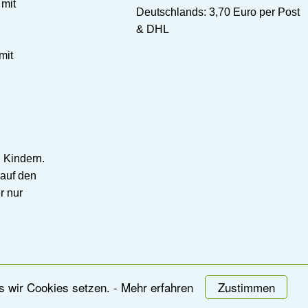
 mit
Deutschlands: 3,70 Euro per Post
& DHL
mit
 Kindern.
auf den
r nur
s wir Cookies setzen.
- Mehr erfahren
Zustimmen