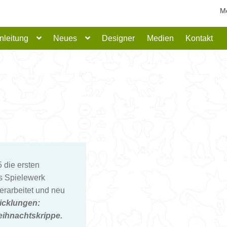
M
nleitung
Neues
Designer
Medien
Kontakt
5 die ersten
as Spielewerk
rarbeitet und neu
wicklungen:
eihnachtskrippe.