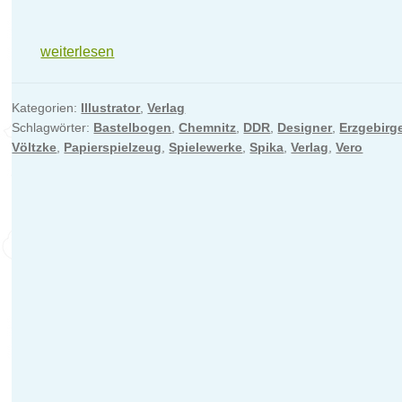
Unsere
weiterlesen
Papier-
Bastel-
Kategorien:
Illustrator
,
Verlag
Spiele-
Schlagwörter:
Bastelbogen
,
Chemnitz
,
DDR
,
Designer
,
Erzgebirg
Tradition
Völtzke
,
Papierspielzeug
,
Spielewerke
,
Spika
,
Verlag
,
Vero