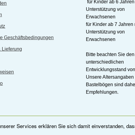
für Kinder ab 6 Jahren
den
Unterstützung von
m
Erwachsenen
für Kinder ab 7 Jahren 
utz
Unterstützung von
ne Geschäftsbedingungen
Erwachsenen
 Lieferung
Bitte beachten Sie den
unterschiedlichen
Entwicklungsstand von
weisen
Unsere Altersangaben 
to
Bastelbögen sind dahe
Empfehlungen.
serer Services erklären Sie sich damit einverstanden, das