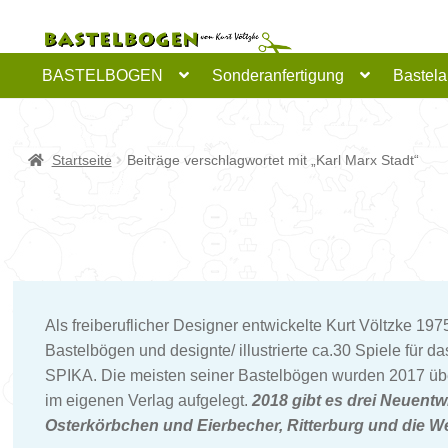
Zur
Zum
Navigation
Inhalt
springen
springen
BASTELBOGEN
Sonderanfertigung
Bastela
Startseite
Beiträge verschlagwortet mit „Karl Marx Stadt“
Als freiberuflicher Designer entwickelte Kurt Völtzke 197
Bastelbögen und designte/ illustrierte ca.30 Spiele für d
SPIKA. Die meisten seiner Bastelbögen wurden 2017 übe
im eigenen Verlag aufgelegt.
2018 gibt es drei Neuent
Osterkörbchen und Eierbecher, Ritterburg und die W