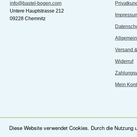
info@bastel-bogen.com
Privatkun
Untere Hauptstrasse 212
Impressu
09228 Chemnitz
Datensch
Allgemei
Versand &
Widerruf
Zahlungs
Mein Kon
© ATELIER COLOR
Diese Website verwendet Cookies. Durch die Nutzung un
www.atelier-color.de