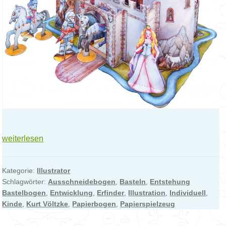
Wie
weiterlesen
entsteht
der
Kategorie:
Illustrator
Bastelbogen
Schlagwörter:
Ausschneidebogen
,
Basteln
,
Entstehung
für
Bastelbogen
,
Entwicklung
,
Erfinder
,
Illustration
,
Individuell
,
Kinder
Kinde
,
Kurt Völtzke
,
Papierbogen
,
Papierspielzeug
zum