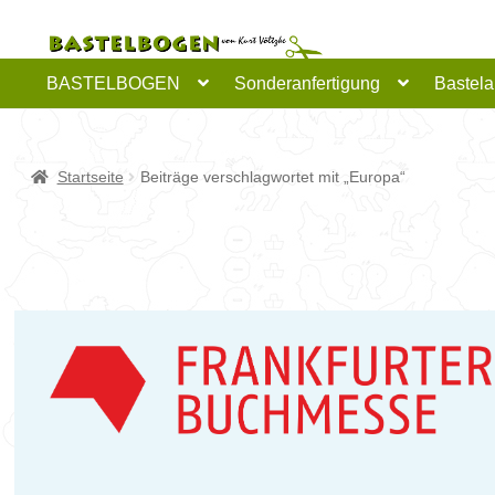
Zur
Zum
Navigation
Inhalt
springen
springen
BASTELBOGEN
Sonderanfertigung
Bastela
Startseite
Beiträge verschlagwortet mit „Europa“